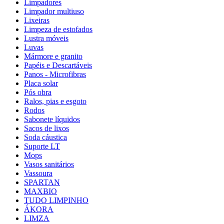
Limpadores
Limpador multiuso
Lixeiras
Limpeza de estofados
Lustra móveis
Luvas
Mármore e granito
Papéis e Descartáveis
Panos - Microfibras
Placa solar
Pós obra
Ralos, pias e esgoto
Rodos
Sabonete líquidos
Sacos de lixos
Soda cáustica
Suporte LT
Mops
Vasos sanitários
Vassoura
SPARTAN
MAXBIO
TUDO LIMPINHO
ÁKORA
LIMZA