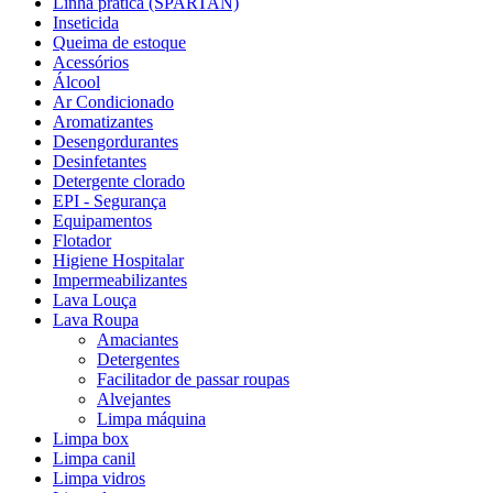
Linha pratica (SPARTAN)
Inseticida
Queima de estoque
Acessórios
Álcool
Ar Condicionado
Aromatizantes
Desengordurantes
Desinfetantes
Detergente clorado
EPI - Segurança
Equipamentos
Flotador
Higiene Hospitalar
Impermeabilizantes
Lava Louça
Lava Roupa
Amaciantes
Detergentes
Facilitador de passar roupas
Alvejantes
Limpa máquina
Limpa box
Limpa canil
Limpa vidros