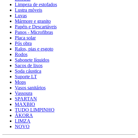
Limpeza de estofados
Lustra móveis
Luvas
Mármore e granito
Papéis e Descartáveis
Panos - Microfibras
Placa solar
Pós obra
Ralos, pias e esgoto
Rodos
Sabonete líquidos
Sacos de lixos
Soda cáustica
Suporte LT
Mops
Vasos sanitários
Vassoura
SPARTAN
MAXBIO
TUDO LIMPINHO
ÁKORA
LIMZA
NOVO