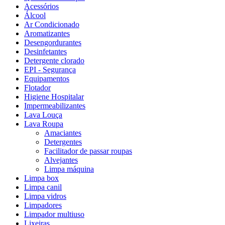
Acessórios
Álcool
Ar Condicionado
Aromatizantes
Desengordurantes
Desinfetantes
Detergente clorado
EPI - Segurança
Equipamentos
Flotador
Higiene Hospitalar
Impermeabilizantes
Lava Louça
Lava Roupa
Amaciantes
Detergentes
Facilitador de passar roupas
Alvejantes
Limpa máquina
Limpa box
Limpa canil
Limpa vidros
Limpadores
Limpador multiuso
Lixeiras