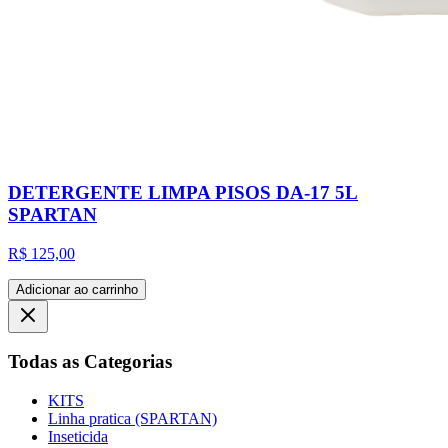
DETERGENTE LIMPA PISOS DA-17 5L
SPARTAN
R$ 125,00
Adicionar ao carrinho
Todas as Categorias
KITS
Linha pratica (SPARTAN)
Inseticida