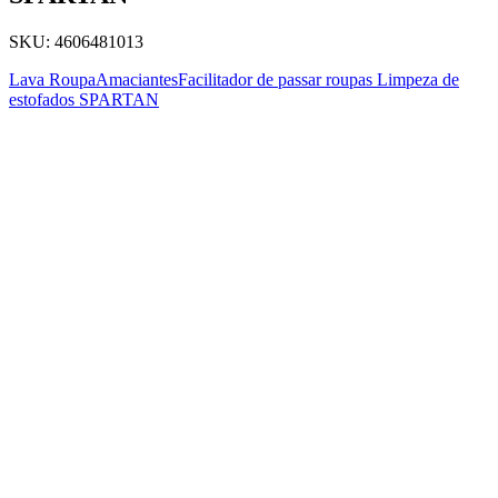
SKU:
4606481013
Lava Roupa
Amaciantes
Facilitador de passar roupas
Limpeza de
estofados
SPARTAN