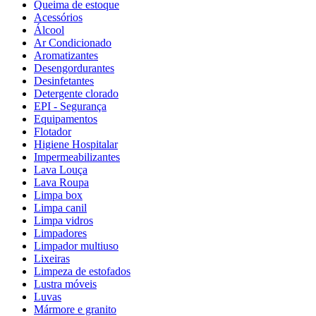
Queima de estoque
Acessórios
Álcool
Ar Condicionado
Aromatizantes
Desengordurantes
Desinfetantes
Detergente clorado
EPI - Segurança
Equipamentos
Flotador
Higiene Hospitalar
Impermeabilizantes
Lava Louça
Lava Roupa
Limpa box
Limpa canil
Limpa vidros
Limpadores
Limpador multiuso
Lixeiras
Limpeza de estofados
Lustra móveis
Luvas
Mármore e granito