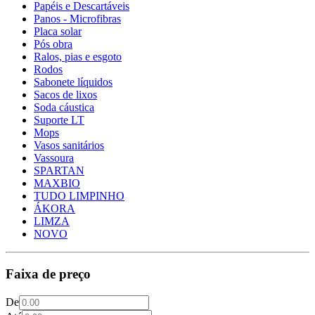
Papéis e Descartáveis
Panos - Microfibras
Placa solar
Pós obra
Ralos, pias e esgoto
Rodos
Sabonete líquidos
Sacos de lixos
Soda cáustica
Suporte LT
Mops
Vasos sanitários
Vassoura
SPARTAN
MAXBIO
TUDO LIMPINHO
ÁKORA
LIMZA
NOVO
Faixa de preço
De