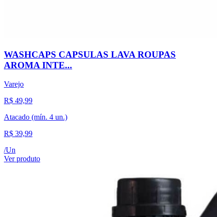
WASHCAPS CAPSULAS LAVA ROUPAS
AROMA INTE...
Varejo
R$ 49,99
Atacado
(mín. 4 un.)
R$ 39,99
/
Un
Ver produto