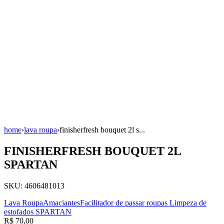
home
›
lava roupa
›
finisherfresh bouquet 2l s...
FINISHERFRESH BOUQUET 2L
SPARTAN
SKU:
4606481013
Lava Roupa
Amaciantes
Facilitador de passar roupas
Limpeza de
estofados
SPARTAN
R$ 70,00