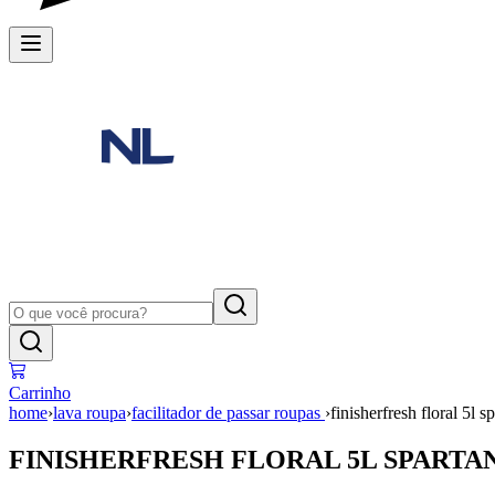
Carrinho
home
›
lava roupa
›
facilitador de passar roupas
›
finisherfresh floral 5l sp
FINISHERFRESH FLORAL 5L SPARTA